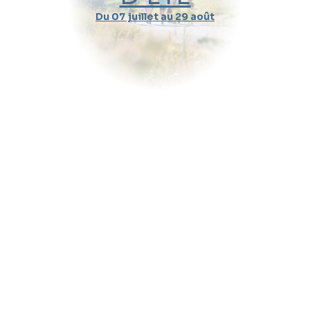
Du 07 juillet au 29 août
Durée d'un cours
Pratique
Message (optionnel)
Envoyer