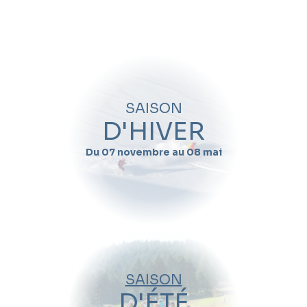
Quand souhaitez-vous skier avec
Chloe
Charles
?
Nom
SAISON
Prénom
D'HIVER
Du 07 novembre au 08 mai
Email
Téléphone
Date de début de séjour
SAISON
Date de fin de séjour
D'ÉTÉ