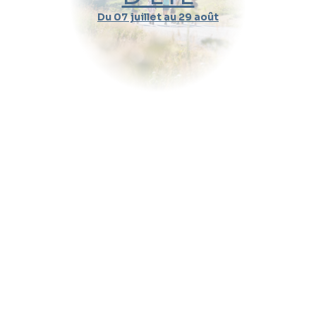
Du 07 juillet au 29 août
Durée d'un cours
Pratique
Message (optionnel)
Envoyer