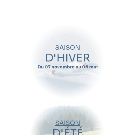
Quand souhaitez-vous skier avec
Adrien
Coffy
?
Nom
SAISON
Prénom
D'HIVER
Du 07 novembre au 08 mai
Email
Téléphone
Date de début de séjour
SAISON
Date de fin de séjour
D'ÉTÉ