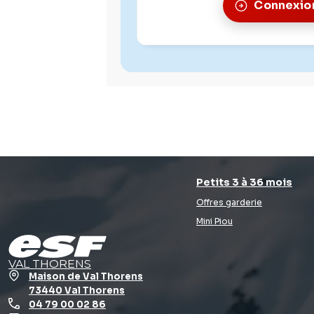
Connexio
Petits 3 à 36 mois
Offres garderie
Mini Piou
VAL THORENS
Maison de Val Thorens
73440 Val Thorens
04 79 00 02 86