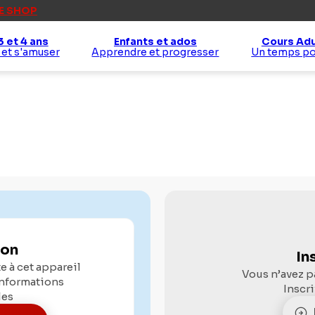
E SHOP
3 et 4 ans
Enfants et ados
Cours Adu
 et s'amuser
Apprendre et progresser
Un temps p
ion
In
 à cet appareil
Vous n’avez p
informations
Inscr
les