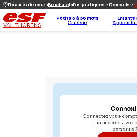
Départs de cours
Brochure
Infos pratiques
Conseils
L
Petits 3 à 36 mois
Enfants 
Garderie
Apprendre
VAL THORENS
Connex
Connectez votre compte
pour accéder à vos 
personnel