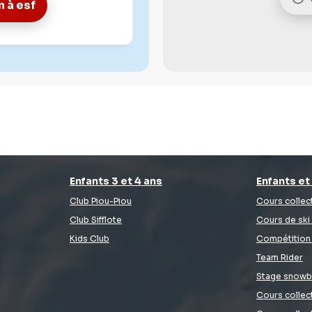
n à
esf
Enfants 3 et 4 ans
Enfants et
Club Piou-Piou
Cours collect
Club Sifflote
Cours de ski
Kids Club
Compétition 
Team Rider
Stage snowb
Cours collect