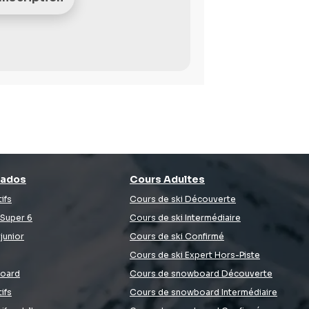
 ados
Cours Adultes
ifs
Cours de ski Découverte
 Super 6
Cours de ski Intermédiaire
junior
Cours de ski Confirmé
Cours de ski Expert Hors-Piste
oard
Cours de snowboard Découverte
ifs
Cours de snowboard Intermédiaire