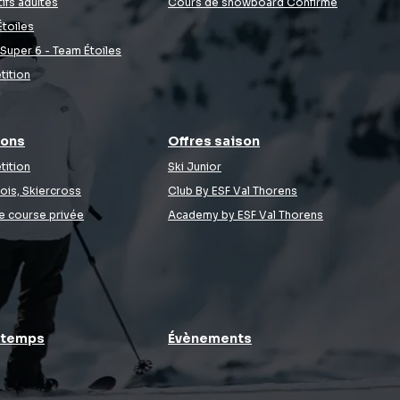
ifs adultes
Cours de snowboard Confirmé
toiles
 Super 6 - Team Étoiles
tition
ions
Offres saison
tition
Ski Junior
ois, Skiercross
Club By ESF Val Thorens
e course privée
Academy by ESF Val Thorens
intemps
Évènements