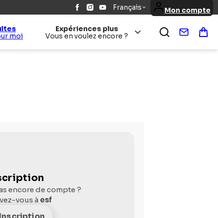
Français
Mon compte
ltes
Expériences plus
Contact
Pan
our moi
Vous en voulez encore ?
scription
as encore de compte ?
ivez-vous à
esf
Inscription