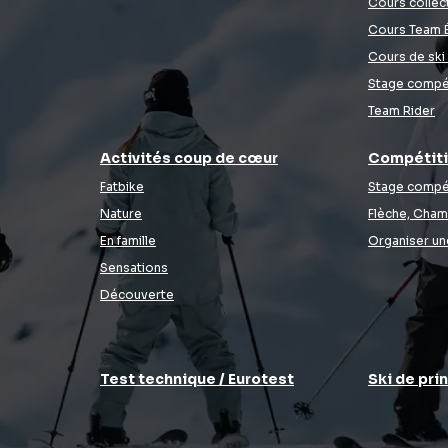
Cours collect
Cours Team É
Cours de ski
Stage compé
Team Rider
Activités coup de cœur
Compétit
Fatbike
Stage compé
Nature
Flèche, Cham
En famille
Organiser un
Sensations
Découverte
Test technique / Eurotest
Ski de pr