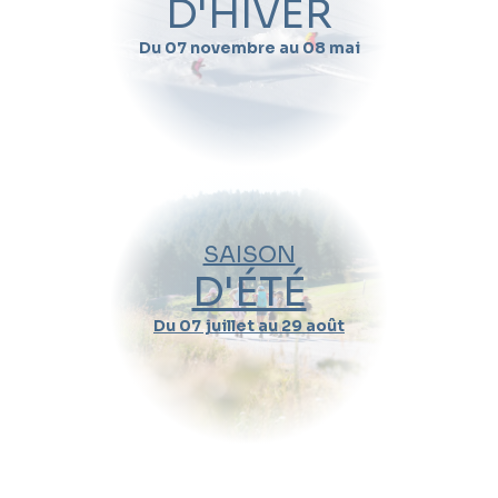
D'HIVER
Du 07 novembre au 08 mai
SAISON
D'ÉTÉ
Du 07 juillet au 29 août
Cours collectifs de ski
Team Étoiles
13-15
Super 6
ans
De l'étoile de bronze à or