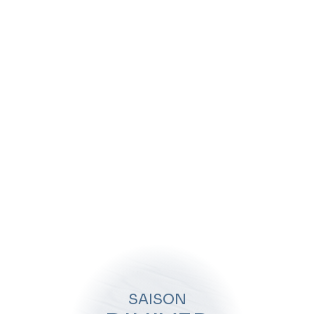
Cours collectifs de ski
13-15
Team Étoiles
ans
De l'étoile de bronze à or
SAISON