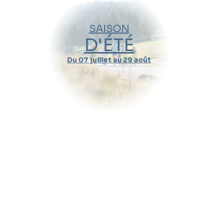
21
28
05
12
19
26
02
09
16
SAISON
Nov.
Déc.
Janv.
2026
2027
D'ÉTÉ
Du 07 juillet au 29 août