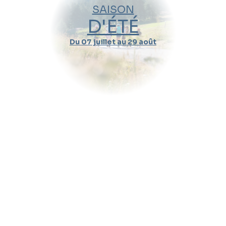
SAISON
Nov.
Déc.
Janv.
2026
2027
D'ÉTÉ
Du 07 juillet au 29 août