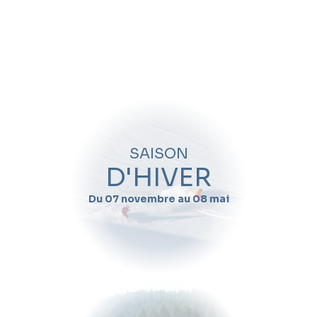
SAISON
D'HIVER
Du 07 novembre au 08 mai
A quelle période
souhaitez-vous
venir ?
21
28
05
12
19
26
02
09
16