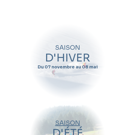
Quand souhaitez-vous skier avec
Anna
Monaci
?
Nom
SAISON
Prénom
D'HIVER
Du 07 novembre au 08 mai
Email
Téléphone
Date de début de séjour
SAISON
Date de fin de séjour
D'ÉTÉ