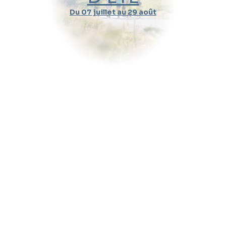
Du 07 juillet au 29 août
Durée d'un cours
Pratique
Message (optionnel)
Envoyer