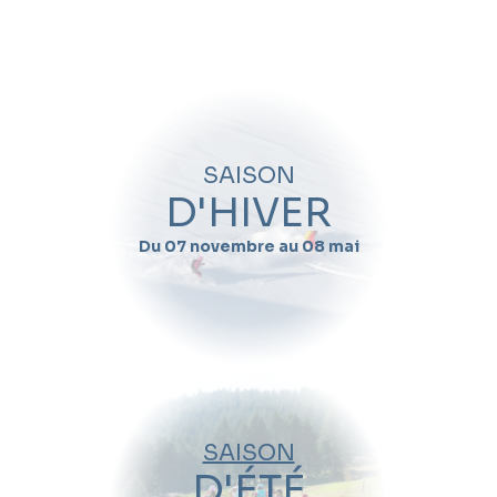
Quand souhaitez-vous skier avec
Julien
Dufranne
?
Nom
SAISON
Prénom
D'HIVER
Du 07 novembre au 08 mai
Email
Téléphone
Date de début de séjour
SAISON
Date de fin de séjour
D'ÉTÉ