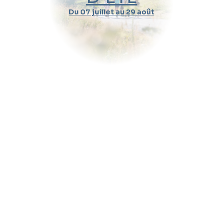
Du 07 juillet au 29 août
Durée d'un cours
Pratique
Message (optionnel)
Envoyer