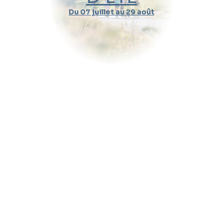
Du 07 juillet au 29 août
Durée d'un cours
Pratique
Message (optionnel)
Envoyer