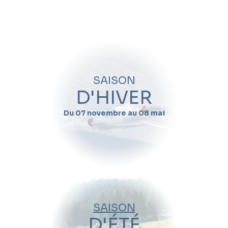
Quand souhaitez-vous skier avec
Tao
Paquis
?
Nom
SAISON
Prénom
D'HIVER
Du 07 novembre au 08 mai
Email
Téléphone
Date de début de séjour
SAISON
Date de fin de séjour
D'ÉTÉ