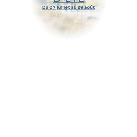
Du 07 juillet au 29 août
Durée d'un cours
Pratique
Message (optionnel)
Envoyer