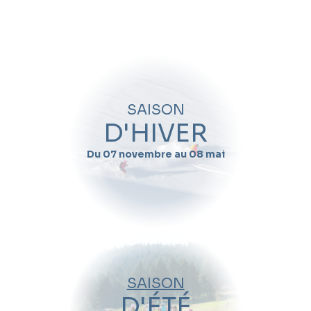
Quand souhaitez-vous skier avec
Vincent
Lamaison
?
Nom
SAISON
Prénom
D'HIVER
Du 07 novembre au 08 mai
Email
Téléphone
Date de début de séjour
SAISON
Date de fin de séjour
D'ÉTÉ