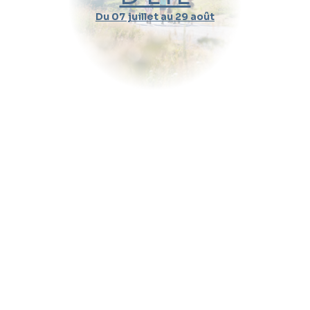
Du 07 juillet au 29 août
Durée d'un cours
Pratique
Message (optionnel)
Envoyer