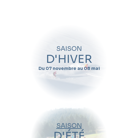
Quand souhaitez-vous skier avec
Alexandre
Mingard
?
Nom
SAISON
Prénom
D'HIVER
Du 07 novembre au 08 mai
Email
Téléphone
Date de début de séjour
SAISON
Date de fin de séjour
D'ÉTÉ