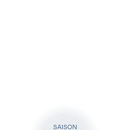
En enseignant le ski, Amandine a choisi de suivre la voie de
son père, qui était également moniteur. La native de
Courchevel apprécie particulièrement le cadre de vie qu’offre
la montagne, et le sentiment de liberté qui l’habite lorsqu’elle
dévale les pistes. Des valeurs essentielles qu’elle aime
partager avec ses élèves à travers ses cours.
À propos
Si Amandine a pratiqué le ski en compétition durant plusieurs
années, cette discipline n’est pas sa seule passion. Amoureuse
de la nature et de l’équitation, elle a longtemps dirigé un centre
équestre durant l’été, en parallèle de son activité de monitrice.
Son goût pour l’enseignement et la transmission ont ainsi toujours
guidé sa vie professionnelle. Son but : observer de réels progrès
chez ses apprentis skieurs et les voir repartir avec le sourire.
SAISON