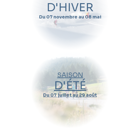
D'HIVER
Amandine admire les pistes de ski en Suisse et en Autriche, mais
demeure attachée aux domaines français. Le Grand Couloir à
Du 07 novembre au 08 mai
Courchevel et le Mont-Vallon à Méribel font partie de ses pistes
favorites, sans oublier Caron, Moraine et Orelle à Val Thorens, sa
station de cœur.
Quand souhaitez-vous skier avec
Amandine
Chardon
?
Nom
SAISON
D'ÉTÉ
Prénom
Du 07 juillet au 29 août
Email
Téléphone