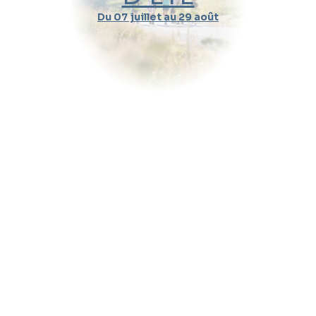
Du 07 juillet au 29 août
Durée d'un cours
Pratique
Message (optionnel)
Envoyer