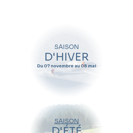
Quand souhaitez-vous skier avec
Emilien
Chomaz
?
Nom
SAISON
Prénom
D'HIVER
Du 07 novembre au 08 mai
Email
Téléphone
Date de début de séjour
SAISON
Date de fin de séjour
D'ÉTÉ