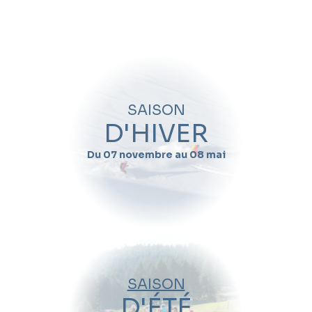
Quand souhaitez-vous skier avec
Fiona
Troche
?
Nom
SAISON
Prénom
D'HIVER
Du 07 novembre au 08 mai
Email
Téléphone
Date de début de séjour
SAISON
Date de fin de séjour
D'ÉTÉ