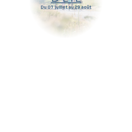
Du 07 juillet au 29 août
Durée d'un cours
Pratique
Message (optionnel)
Envoyer