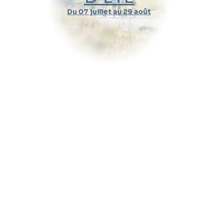
Du 07 juillet au 29 août
Durée d'un cours
Pratique
Message (optionnel)
Envoyer