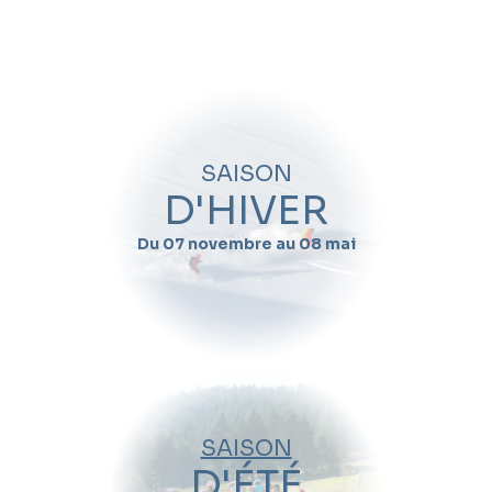
Quand souhaitez-vous skier avec
Francois-xavier
Fonfrede
?
Nom
SAISON
Prénom
D'HIVER
Du 07 novembre au 08 mai
Email
Téléphone
Date de début de séjour
SAISON
Date de fin de séjour
D'ÉTÉ