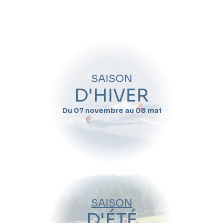
Quand souhaitez-vous skier avec
Jean pierre
Granier
?
Nom
SAISON
Prénom
D'HIVER
Du 07 novembre au 08 mai
Email
Téléphone
Date de début de séjour
SAISON
Date de fin de séjour
D'ÉTÉ