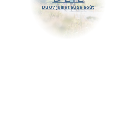
Du 07 juillet au 29 août
Durée d'un cours
Pratique
Message (optionnel)
Envoyer