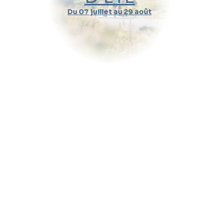
Du 07 juillet au 29 août
Durée d'un cours
Pratique
Message (optionnel)
Envoyer