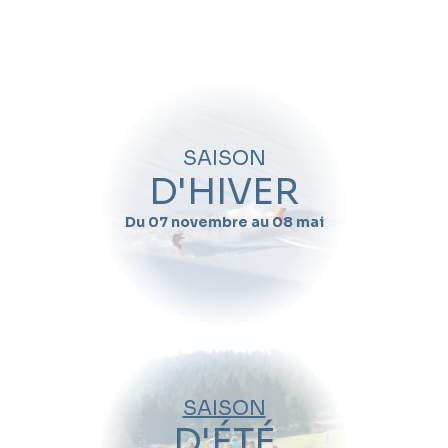
Quand souhaitez-vous skier avec
Lorie
Fosse
?
Nom
SAISON
Prénom
D'HIVER
Du 07 novembre au 08 mai
Email
Téléphone
Date de début de séjour
SAISON
Date de fin de séjour
D'ÉTÉ