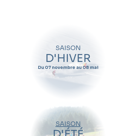
Quand souhaitez-vous skier avec
Sebastien
Petit
?
Nom
SAISON
Prénom
D'HIVER
Du 07 novembre au 08 mai
Email
Téléphone
Date de début de séjour
SAISON
Date de fin de séjour
D'ÉTÉ