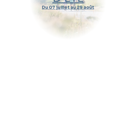
Du 07 juillet au 29 août
Durée d'un cours
Pratique
Message (optionnel)
Envoyer