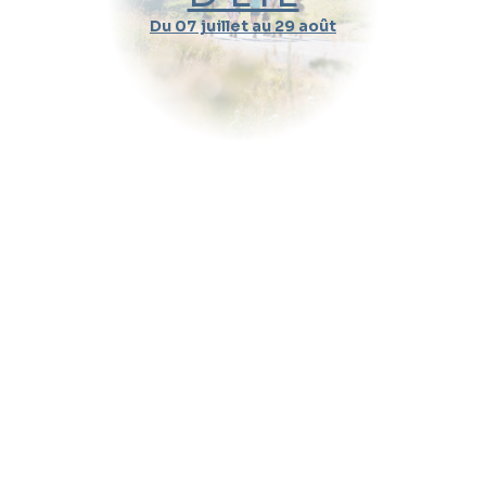
Du 07 juillet au 29 août
Durée d'un cours
Pratique
Message (optionnel)
Envoyer