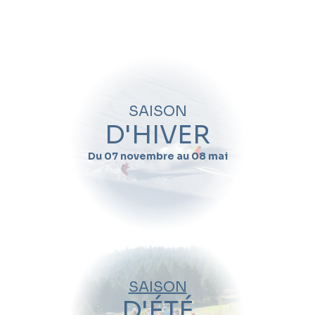
Quand souhaitez-vous skier avec
Thibaut
Jacquinod
?
Nom
SAISON
Prénom
D'HIVER
Du 07 novembre au 08 mai
Email
Téléphone
Date de début de séjour
SAISON
Date de fin de séjour
D'ÉTÉ