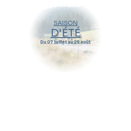
21
28
05
12
19
26
02
09
16
SAISON
Nov.
Déc.
Janv.
2026
2027
D'ÉTÉ
Du 07 juillet au 29 août