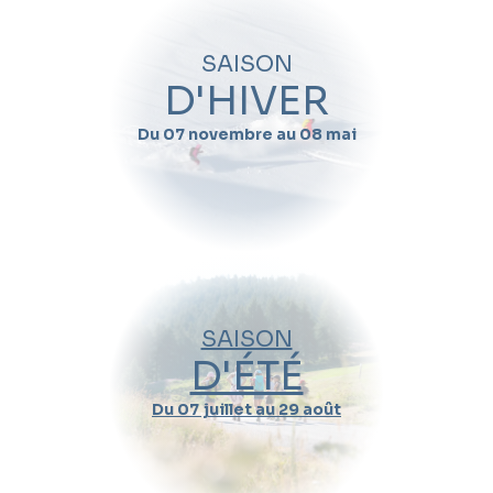
SAISON
D'HIVER
Du 07 novembre au 08 mai
SAISON
D'ÉTÉ
Ados accros aux
sensations ? La Team
Du 07 juillet au 29 août
Rider les attend sur les