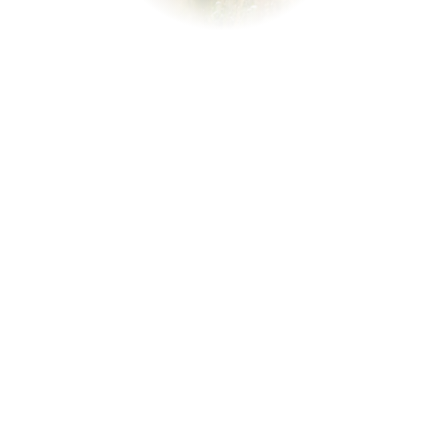
pistes !
Publié le 18/10/2023 - Rédigé par Nadège
Durant les périodes de vacances scolaires, la
Team Rider
accueille les ados à la recherche de
sensations fortes
sur
les pistes de Val Thorens.
Pendant que vous profiterez du calme de votre appartement
pour vous reposer ou que vous dévalerez les pistes de votre
côté, votre ado pourrait apprendre à “rider” avec des
moniteurs esf spécialisés dans ce domaine. De quoi
organiser un
séjour sur mesure
pour toute la famille !
Team Rider : un stage réservé aux ados
expérimentés
À l’adolescence, de nombreux jeunes se passionnent pour
les activités à sensations fortes. Comme pour se défier soi-
même,
repousser ses limites
ou découvrir un nouveau
sentiment de liberté, cette recherche d’adrénaline est
chose commune chez les ados.