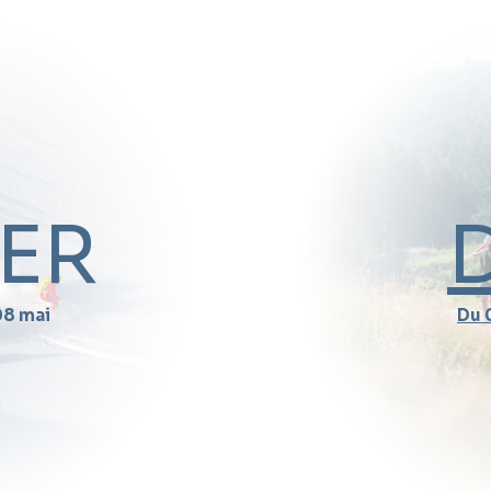
VER
08 mai
Du 0