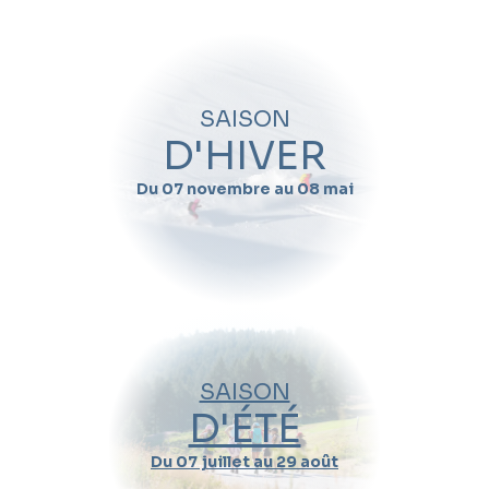
Offres garderie
Mini Piou
Enfants 3 et 4 ans
SAISON
Club Piou-Piou
D'HIVER
Club Sifflote
Du 07 novembre au 08 mai
Kids Club
Enfants et ados
Cours collectifs
Cours de ski Super 6
Compétition junior
SAISON
Team Rider
D'ÉTÉ
Stage snowboard
Du 07 juillet au 29 août
Cours collectifs