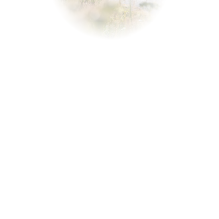
Cours collectifs adultes
Cours Team Étoiles
Cours de ski Super 6 - Team Étoiles
Stage compétition
Team Rider
Cours Adultes
Cours de ski Découverte
Cours de ski Intermédiaire
Cours de ski Confirmé
Cours de ski Expert Hors-Piste
Cours de snowboard Découverte
Cours de snowboard Intermédiaire
Cours de snowboard Confirmé