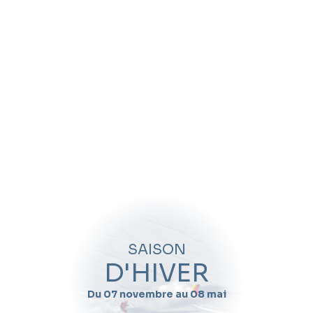
Petits 3 à 36 mois
Offres garderie
Mini Piou
Enfants 3 et 4 ans
Club Piou-Piou
Club Sifflote
Kids Club
Enfants et ados
Cours collectifs
Cours de ski Super 6
SAISON
D'HIVER
Compétition junior
Team Rider
Du 07 novembre au 08 mai