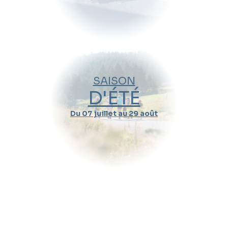
Stage snowboard
Cours collectifs
Cours collectifs adultes
Cours Team Étoiles
Cours de ski Super 6 - Team Étoiles
SAISON
D'ÉTÉ
Stage compétition
Team Rider
Du 07 juillet au 29 août
Cours Adultes
Cours de ski Découverte
Cours de ski Intermédiaire
Cours de ski Confirmé
Cours de ski Expert Hors-Piste
Cours de snowboard Découverte